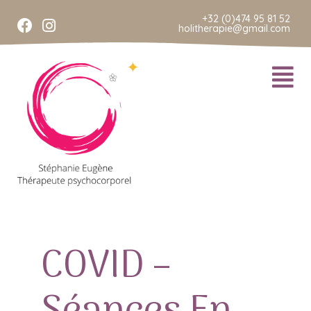
+32 (0)474 95 81 52
holitherapie@gmail.com
COVID –